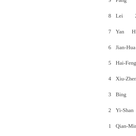
9 Fan
8 Lei
7 Yan
6 Jian
5 Hai
4 Xiu-
3 Bin
2 Yi-S
1 Qian