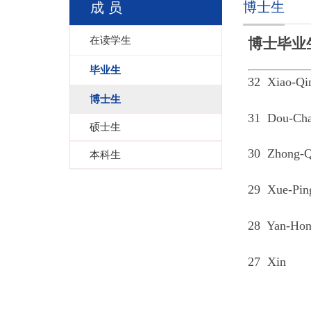
博士生
成 员
在读学生
博士毕业
毕业生
32 Xia
博士生
31 Dou
硕士生
30 Zhong
-
本科生
29 Xue-
28 Yan
27 X