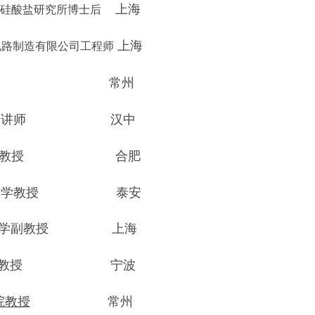
上海
硅酸盐研究所博士后
上海
电路制造有限公司工程师
.06 常州大学讲师 常州
09 陕西理工大学讲师 汉中
03 安徽大学副教授 合肥
03 山东农业大学教授 泰安
 华东理工大学副教授 上海
03 宁波大学副教授 宁波
学院教授
常州