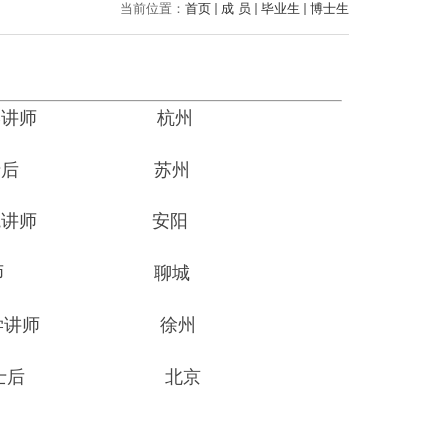
当前位置：
首页
成 员
毕业生
博士生
06 浙江农林大学讲师 杭州
12 苏州大学博士后 苏州
6 安阳师范学院讲师 安阳
6 聊城大学讲师 聊城
06 江苏师范大学讲师 徐州
024.06 清华大学博士后 北京