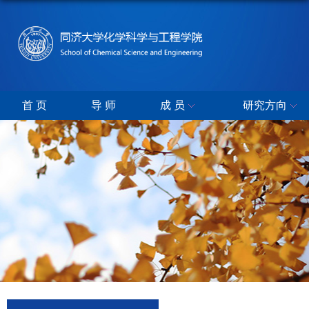
首 页
导 师
成 员
研究方向