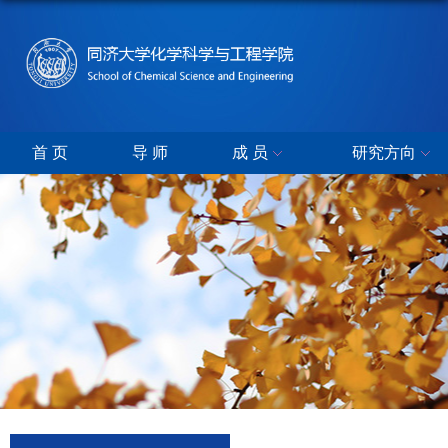
首 页
导 师
成 员
研究方向