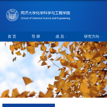
首 页
导 师
成 员
研究方向