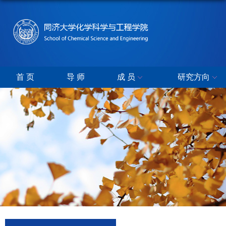
首 页
导 师
成 员
研究方向