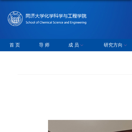
首 页
导 师
成 员
研究方向