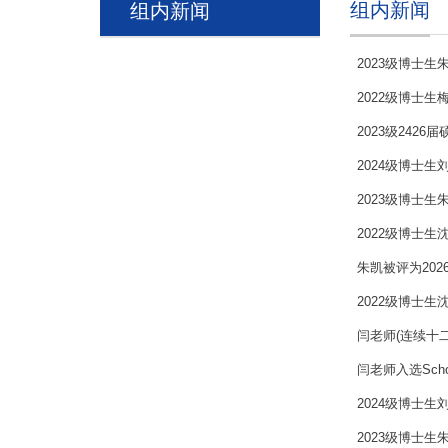
组内新闻
组内新闻
2023级博士生
2022级博士生梅斗
2023级2426届硕
2024级博士生
2023级博士生
2022级博士生
朱凯被评为202
2022级博士生
闫老师(连续十二年
闫老师入选Sch
2024级博士生刘
2023级博士生朱